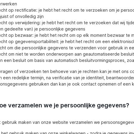
erwerken
cht op rectificatie: je hebt het recht om te verzoeken om je perso
juist of onvolledig zijn
cht op verwijdering: je hebt het recht om te verzoeken dat wij tij
n gedeelte van) je persoonlijke gegevens
cht op bezwaar: je hebt het recht om op elk moment bezwaar te 
cht op gegevensportabiliteit: je hebt het recht om een elektronis
cht om die persoonlijke gegevens te verzenden voor gebruik in ee
cht om niet te worden onderworpen aan geautomatiseerde besluit
n een besluit om basis van automatisch besluitvormingsproces, zoals
vragen of verzoeken ten behoeve van je rechten kan je met ons c
n een redelijke termijn, na verificatie van je identiteit, beantwoor
onsgegevens gebruiken dan kan je ook contact opnemen of een kla
Hoe verzamelen we je persoonlijke gegevens?
et gebruik maken van onze website verzamelen we persoonsgegeve
j het gebruik maken van onze winkelwagen - zodra je gegevens i