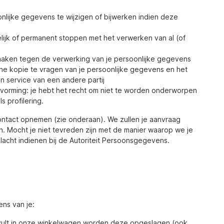
onlijke gegevens te wijzigen of bijwerken indien deze
delijk of permanent stoppen met het verwerken van al (of
maken tegen de verwerking van je persoonlijke gegevens
che kopie te vragen van je persoonlijke gegevens en het
n service van een andere partij
vorming: je hebt het recht om niet te worden onderworpen
 profilering.
ontact opnemen (zie onderaan). We zullen je aanvraag
den. Mocht je niet tevreden zijn met de manier waarop we je
cht indienen bij de Autoriteit Persoonsgegevens.
ns van je:
nvult in onze winkelwagen worden deze opgeslagen (ook