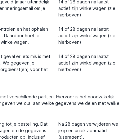
gevuld (maar uiteindelijk
14 of 28 dagen na laatst
erinneringsemail om je
actief zijn winkelwagen (zie
hierboven)
ntrolen en het ophalen
14 of 28 dagen na laatst
I. Daardoor hoef je
actief zijn winkelwagen (zie
e winkelwagen.
hierboven)
geval er iets mis is met
14 of 28 dagen na laatst
il. We gegeven je
actief zijn winkelwagen (zie
orgdienst(en) voor het
hierboven)
et verschillende partijen. Hiervoor is het noodzakelijk
der geven we o.a. aan welke gegevens we delen met welke
 tot je bestelling. Dat
Na 28 dagen verwijderen we
elwagen en de gegevens
je ip en uniek aparaatid
oducten op, inclusief
(useragent).