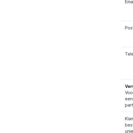
Ema
Pos
Tel
Ver
Voor
een
part
Klan
bes
uni