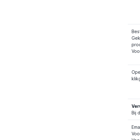
Bes
Gek
pro
Voo
Ope
kli
Ver
Bij
Ema
Voo