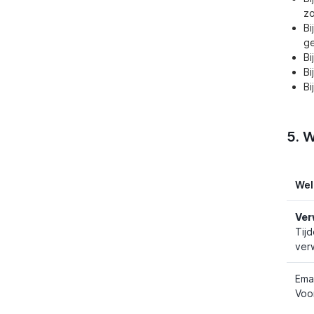
zo
Bi
ge
Bi
Bi
Bi
5. 
Wel
Ver
Tij
ver
Ema
Voo