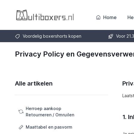
Home
He
Voordelig boxershorts kopen
Voor 21.
Privacy Policy en Gegevensverwe
Alle artikelen
Pri
Laats
Herroep aankoop
Retourneren / Omruilen
1. I
Maattabel en pasvorm
Je pr