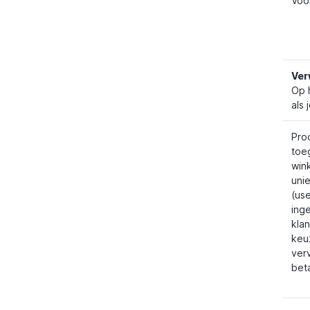
Voo
Ver
Op 
als 
Pro
toe
win
uni
(use
ing
kla
keu
ver
bet