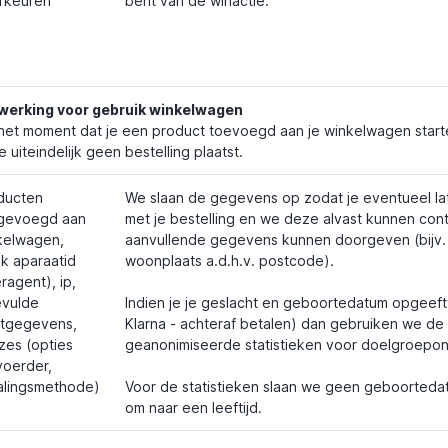
rkeuren
bent van de winactie.
werking voor gebruik winkelwagen
het moment dat je een product toevoegd aan je winkelwagen star
je uiteindelijk geen bestelling plaatst.
ducten
We slaan de gegevens op zodat je eventueel la
gevoegd aan
met je bestelling en we deze alvast kunnen contr
kelwagen,
aanvullende gegevens kunnen doorgeven (bijv.
ek aparaatid
woonplaats a.d.h.v. postcode).
ragent), ip,
evulde
Indien je je geslacht en geboortedatum opgeeft 
ntgegevens,
Klarna - achteraf betalen) dan gebruiken we d
zes (opties
geanonimiseerde statistieken voor doelgroepo
voerder,
alingsmethode)
Voor de statistieken slaan we geen geboorteda
om naar een leeftijd.