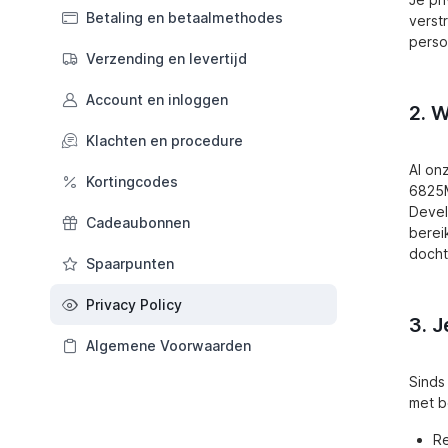
Betaling en betaalmethodes
verst
perso
Verzending en levertijd
Account en inloggen
2. W
Klachten en procedure
Al on
Kortingcodes
6825M
Devel
Cadeaubonnen
berei
doch
Spaarpunten
Privacy Policy
3. 
Algemene Voorwaarden
Sinds
met b
Re