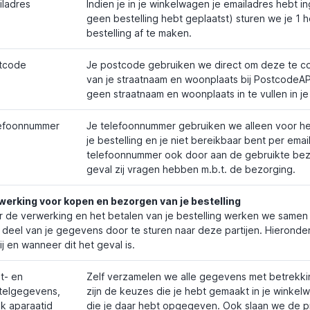
iladres
Indien je in je winkelwagen je emailadres hebt in
geen bestelling hebt geplaatst) sturen we je 1 h
bestelling af te maken.
tcode
Je postcode gebruiken we direct om deze te co
van je straatnaam en woonplaats bij PostcodeAP
geen straatnaam en woonplaats in te vullen in j
efoonnummer
Je telefoonnummer gebruiken we alleen voor het 
je bestelling en je niet bereikbaar bent per ema
telefoonnummer ook door aan de gebruikte bez
geval zij vragen hebben m.b.t. de bezorging.
werking voor kopen en bezorgen van je bestelling
 de verwerking en het betalen van je bestelling werken we samen m
 deel van je gegevens door te sturen naar deze partijen. Hieron
ij en wanneer dit het geval is.
t- en
Zelf verzamelen we alle gegevens met betrekking
telgegevens,
zijn de keuzes die je hebt gemaakt in je wink
ek aparaatid
die je daar hebt opgegeven. Ook slaan we de pr