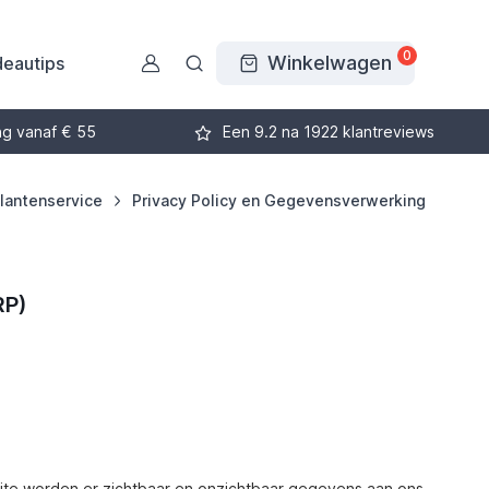
0
Winkelwagen
eautips
ng vanaf € 55
Een 9.2 na 1922 klantreviews
lantenservice
Privacy Policy en Gegevensverwerking
RP)
site worden er zichtbaar en onzichtbaar gegevens aan ons