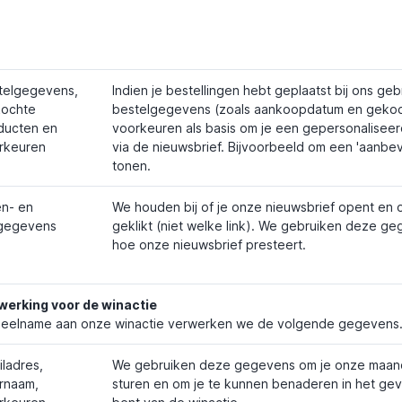
telgegevens,
Indien je bestellingen hebt geplaatst bij ons ge
ochte
bestelgegevens (zoals aankoopdatum en gekoc
ducten en
voorkeuren als basis om je een gepersonalisee
rkeuren
via de nieuwsbrief. Bijvoorbeeld om een 'aanbev
tonen.
n- en
We houden bij of je onze nieuwsbrief opent en o
kgegevens
geklikt (niet welke link). We gebruiken deze g
hoe onze nieuwsbrief presteert.
werking voor de winactie
 deelname aan onze winactie verwerken we de volgende gegevens
iladres,
We gebruiken deze gegevens om je onze maande
rnaam,
sturen en om je te kunnen benaderen in het geva