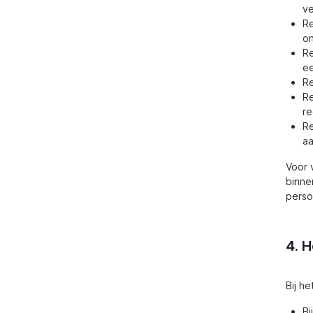
v
Re
on
Re
ee
Re
Re
re
Re
aa
Voor 
binne
perso
4. 
Bij h
Bi