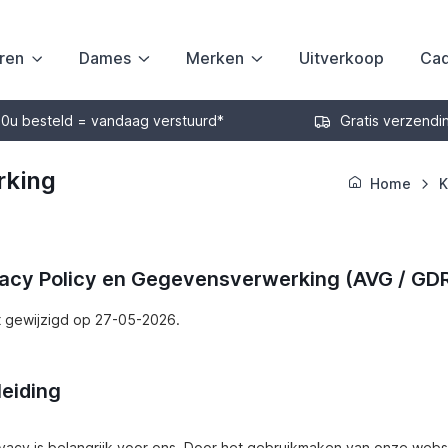
ren
Dames
Merken
Uitverkoop
Cad
30u besteld = vandaag verstuurd*
Gratis verzendi
rking
Home
K
vacy Policy en Gegevensverwerking (AVG / GD
t gewijzigd op 27-05-2026.
nleiding
ivacy is belangrijk voor ons. Door het gebruikmaken van onze web