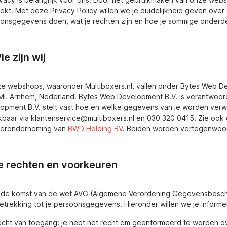
rekt. Met deze Privacy Policy willen we je duidelijkheid geven over
onsgegevens doen, wat je rechten zijn en hoe je sommige onderdel
ie zijn wij
ze webshops, waaronder Multiboxers.nl, vallen onder Bytes Web De
L Arnhem, Nederland. Bytes Web Development B.V. is verantwoord
opment B.V. stelt vast hoe en welke gegevens van je worden verwer
kbaar via klantenservice@multiboxers.nl en 030 320 0415. Zie oo
teronderneming van
BWD Holding BV
. Beiden worden vertegenwoord
Je rechten en voorkeuren
 de komst van de wet AVG (Algemene Verordening Gegevensbescher
etrekking tot je persoonsgegevens. Hieronder willen we je inform
cht van toegang: je hebt het recht om geënformeerd te worden ove