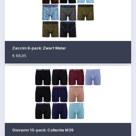
Zaccini 8-pack: Zwart Water
€ 68,95
Giovanni 10-pack: Collectie M39