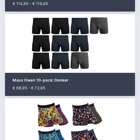
€ 114,95 - € 119,95
Maxx Owen 10-pack: Donker
€ 68,95 - € 72,95