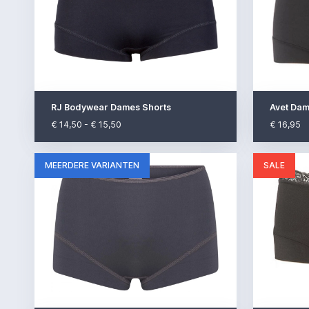
RJ Bodywear Dames Shorts
Avet Dam
€ 14,50 - € 15,50
€ 16,95
MEERDERE VARIANTEN
SALE