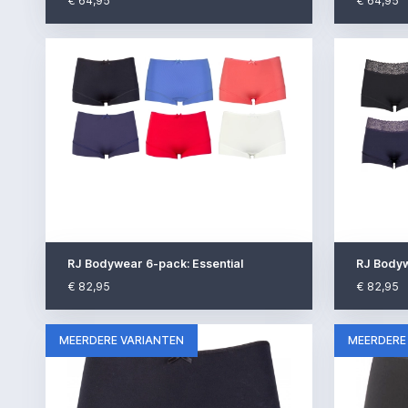
€ 64,95
€ 64,95
RJ Bodywear 6-pack: Essential
RJ Bodyw
€ 82,95
€ 82,95
MEERDERE VARIANTEN
MEERDERE