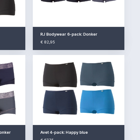
RJ Bodywear 6-pack: Donker
€ 82,95
Donker
Avet 4-pack: Happy blue