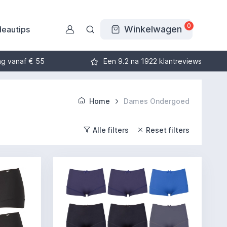
0
Winkelwagen
eautips
ng vanaf € 55
Een 9.2 na 1922 klantreviews
Home
Dames Ondergoed
Alle filters
Reset filters