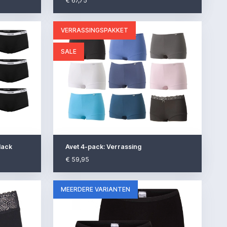
€ 67,75
VERRASSINGSPAKKET
SALE
lack
Avet 4-pack: Verrassing
€ 59,95
MEERDERE VARIANTEN