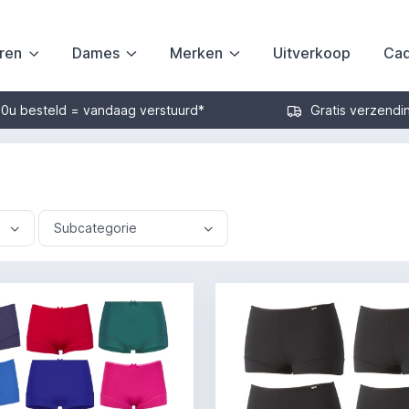
ren
Dames
Merken
Uitverkoop
Cad
30u besteld = vandaag verstuurd*
Gratis verzendi
Subcategorie