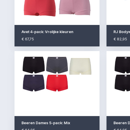
Avet 4-pack: Vrolijke kleuren
RJ Body
€ 67,75
€ 82,95
Beeren Dames 5-pack: Mix
Beeren D