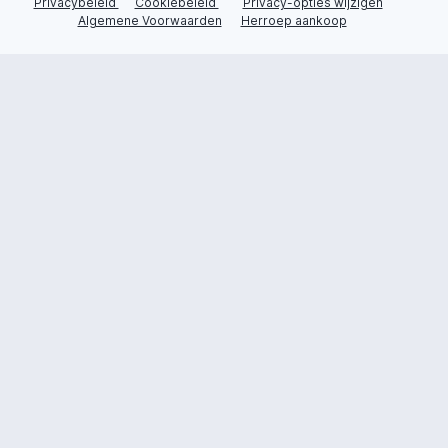
Privacybeleid
Cookiebeleid
Privacy-opties wijzigen
Algemene Voorwaarden
Herroep aankoop