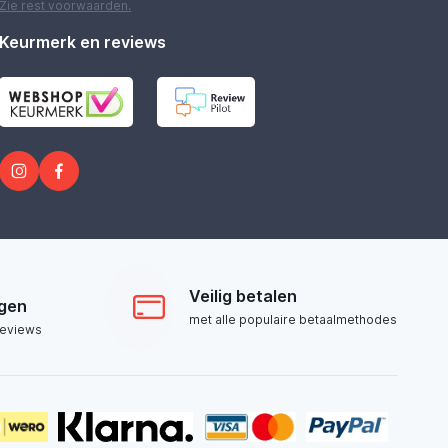
Zie rest
voorwaarden
.
Keurmerk en reviews
Veilig betalen
ngen
met alle populaire betaalmethodes
reviews