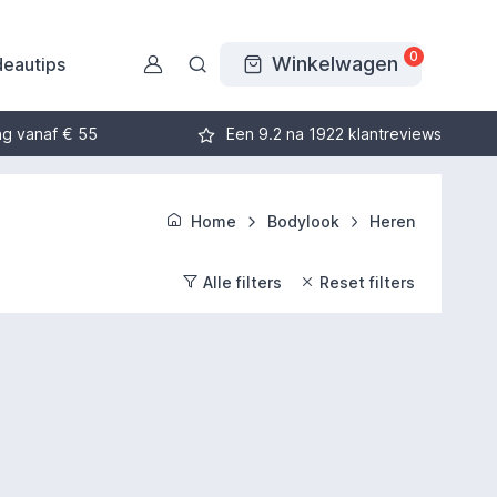
0
Winkelwagen
eautips
ng vanaf € 55
Een 9.2 na 1922 klantreviews
Home
Bodylook
Heren
Alle filters
Reset filters