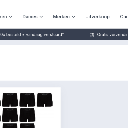
ren
Dames
Merken
Uitverkoop
Cad
30u besteld = vandaag verstuurd*
Gratis verzendi