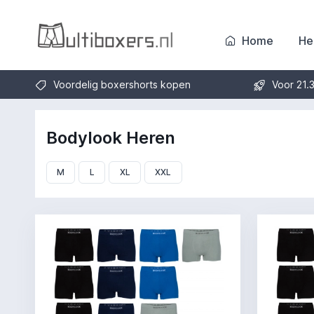
Home
He
Voordelig boxershorts kopen
Voor 21.
Bodylook Heren
M
L
XL
XXL