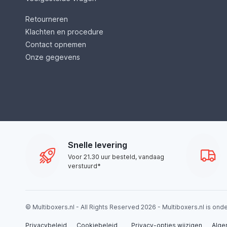
Retourneren
Klachten en procedure
Contact opnemen
Onze gegevens
Snelle levering
Voor 21.30 uur besteld, vandaag
verstuurd*
© Multiboxers.nl - All Rights Reserved 2026 - Multiboxers.nl is on
Privacybeleid
Cookiebeleid
Privacy-opties wijzigen
Alge