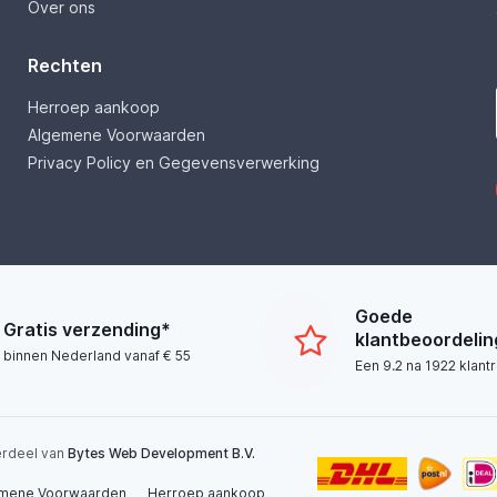
Over ons
Rechten
Herroep aankoop
Algemene Voorwaarden
Privacy Policy en Gegevensverwerking
Goede
Gratis verzending*
klantbeoordeli
binnen Nederland vanaf € 55
Een 9.2 na 1922 klant
derdeel van
Bytes Web Development B.V.
mene Voorwaarden
Herroep aankoop