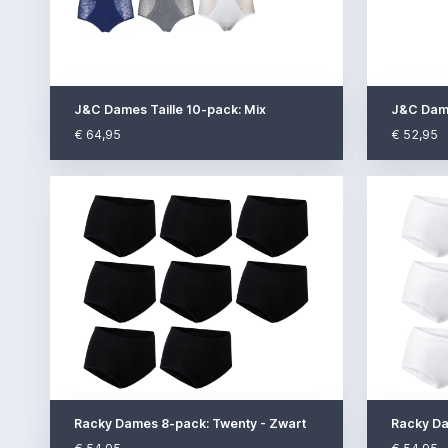
J&C Dames Taille 10-pack: Mix
J&C Dame
€ 64,95
€ 52,95
Racky Dames 8-pack: Twenty - Zwart
Racky Da