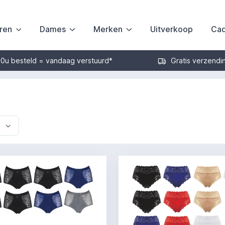
ren
Dames
Merken
Uitverkoop
Cad
30u besteld = vandaag verstuurd*
Gratis verzendi