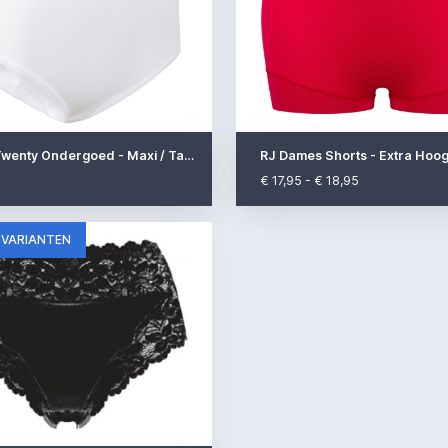
Racky - Twenty Ondergoed - Maxi / Taille
RJ Dames Shorts - Extra Hoo
€ 17,95 - € 18,95
 VARIANTEN