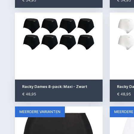
€ 54,95
€ 54,95
Racky Dames 8-pack: Maxi - Zwart
Racky Da
€ 48,95
€ 48,95
MEERDERE VARIANTEN
MEERDERE