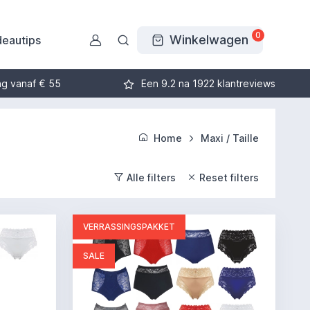
0
Winkelwagen
eautips
ng vanaf € 55
Een 9.2 na 1922 klantreviews
Home
Maxi / Taille
Alle filters
Reset filters
VERRASSINGSPAKKET
SALE