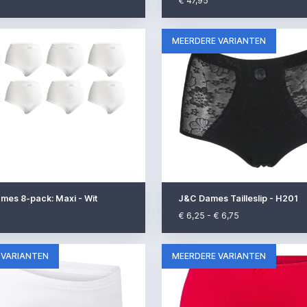
€ 47,95
MEERDERE VARIANTEN
mes 8-pack: Maxi - Wit
J&C Dames Tailleslip - H201
€ 6,25 - € 6,75
 VARIANTEN
MEERDERE VARIANTEN