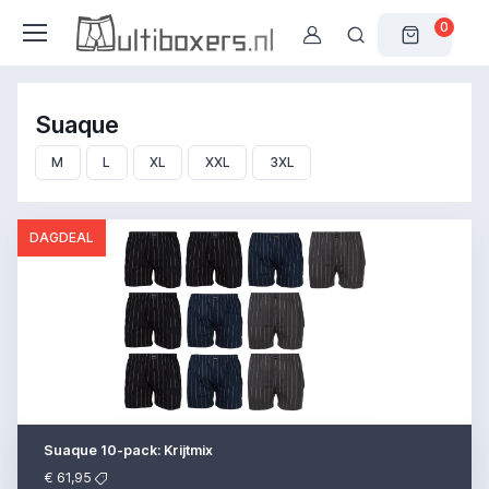
0
Suaque
M
L
XL
XXL
3XL
DAGDEAL
Suaque 10-pack: Krijtmix
€ 61,95