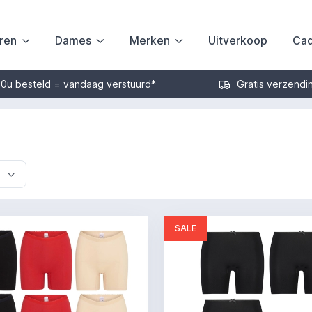
ren
Dames
Merken
Uitverkoop
Cad
30u besteld = vandaag verstuurd*
Gratis verzendi
SALE