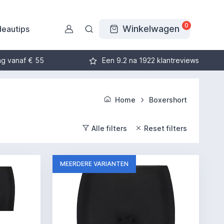
0
Winkelwagen
eautips
ng vanaf € 55
Een 9.2 na 1922 klantreviews
Home
Boxershort
Alle filters
Reset filters
MEERDERE VARIANTEN