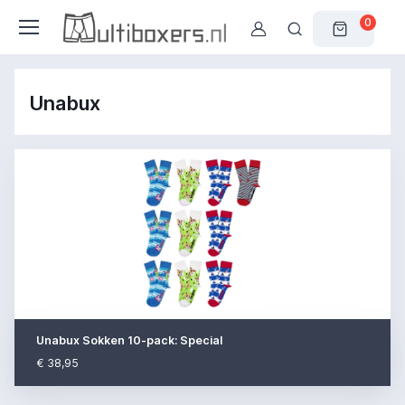
0
Unabux
Unabux Sokken 10-pack: Special
€ 38,95