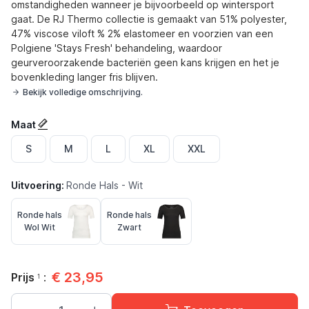
omstandigheden wanneer je bijvoorbeeld op wintersport
gaat. De RJ Thermo collectie is gemaakt van 51% polyester,
47% viscose viloft % 2% elastomeer en voorzien van een
Polgiene 'Stays Fresh' behandeling, waardoor
geurveroorzakende bacteriën geen kans krijgen en het je
bovenkleding langer fris blijven.
Bekijk volledige omschrijving.
Maat
S
M
L
XL
XXL
Uitvoering:
Ronde Hals - Wit
Ronde hals
Ronde hals
Ronde hals - Wol Wit
Ronde hals - Zwart
Wol Wit
Zwart
€
23,95
Prijs
:
1