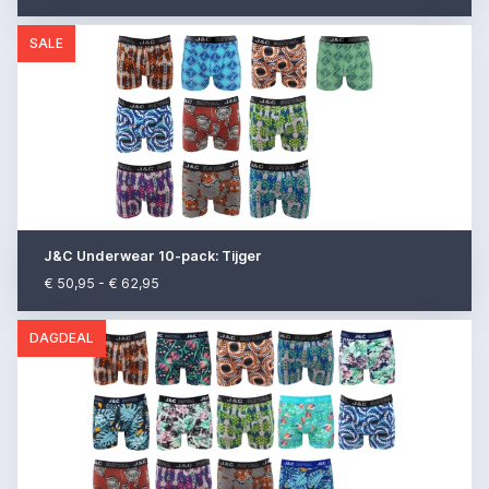
SALE
J&C Underwear 10-pack: Tijger
€ 50,95 - € 62,95
DAGDEAL