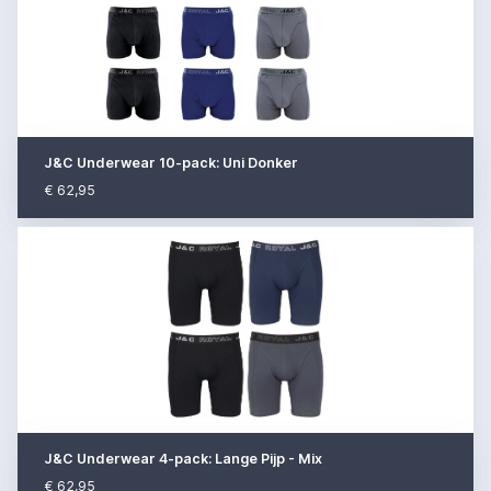
J&C Underwear 10-pack: Uni Donker
€ 62,95
J&C Underwear 4-pack: Lange Pijp - Mix
€ 62,95