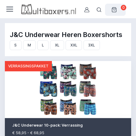
0
J&C Underwear Heren Boxershorts
S
M
L
XL
XXL
3XL
VERRASSINGSPAKKET
J&C Underwear 10-pack: Verrassing
€ 58,95 - € 68,95