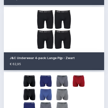
J&C Underwear 4-pack: Lange Pijp - Zwart
€ 62,95