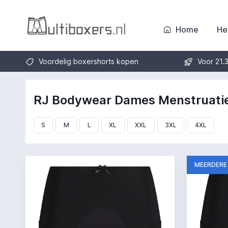
Home
He
Voordelig boxershorts kopen
Voor 21.
RJ Bodywear Dames Menstruati
S
M
L
XL
XXL
3XL
4XL
MEERDERE