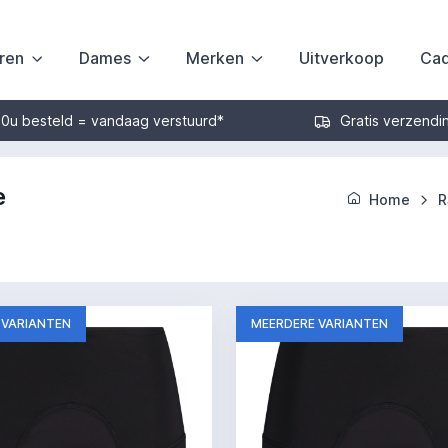
ren
Dames
Merken
Uitverkoop
Cad
30u besteld = vandaag verstuurd*
Gratis verzendi
e
Home
R
 VARIANTEN
MEERDERE VARIANTEN