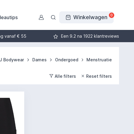
0
Winkelwagen
eautips
ng vanaf € 55
Een 9.2 na 1922 klantreviews
J Bodywear
Dames
Ondergoed
Menstruatie
Alle filters
Reset filters