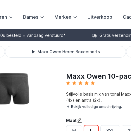
ren
Dames
Merken
Uitverkoop
Cad
30u besteld = vandaag verstuurd*
Gratis verzendi
Maxx Owen Heren Boxershorts
Maxx Owen 10-pac
Stijlvolle basis mix van tonal M
(4x) en antra (2x).
Bekijk volledige omschrijving.
Maat
M
L
XXL
3