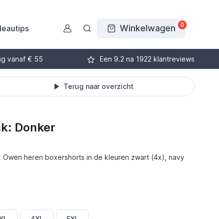
0
Winkelwagen
eautips
ng vanaf € 55
Een 9.2 na 1922 klantreviews
Terug naar overzicht
k: Donker
axx Owen heren boxershorts in de kleuren zwart (4x), navy
XL
4XL
5XL