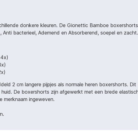
rschillende donkere kleuren. De Gionettic Bamboe boxersho
, Anti bacterieel, Ademend en Absorberend, soepel en zacht.
(4x)
3x)
2x)
eld 2 cm langere pijpjes als normale heren boxershorts. Dit
huid. De boxershorts zijn afgewerkt met een brede elastisch
t de merknaam ingeweven.
n.