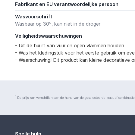
Fabrikant en EU verantwoordelijke persoon
Wasvoorschrift
o
Wasbaar op 30
, kan niet in de droger
Veiligheidswaarschuwingen
- Uit de buurt van vuur en open vlammen houden
- Was het kledingstuk voor het eerste gebruik om eve
- Waarschuwing! Dit product kan kleine decoratieve on
1
De prijs kan verschillen aan de hand van de geselecteerde maat of combinatie
Snelle hulp