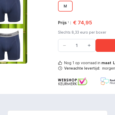
M
€
74,95
Prijs
:
1
Slechts
8,33
euro per boxer
Nog
1
op voorraad in
maat
Verwachte levertijd:
morgen 