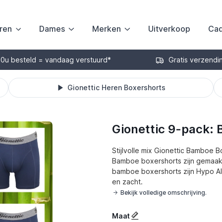
ren
Dames
Merken
Uitverkoop
Cad
30u besteld = vandaag verstuurd*
Gratis verzendi
Gionettic Heren Boxershorts
Gionettic 9-pack:
Stijlvolle mix Gionettic Bamboe 
Bamboe boxershorts zijn gemaak
bamboe boxershorts zijn Hypo Al
en zacht.
Bekijk volledige omschrijving.
Maat