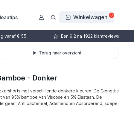
0
Winkelwagen
eautips
ng vanaf € 55
Een 9.2 na 1922 klantreviews
Terug naar overzicht
 Bamboe - Donker
Boxershorts met verschillende donkere kleuren. De Gionettic
t van 95% bamboe van Viscose en 5% Elastaan. De
lergeen, Anti bacterieel, Ademend en Absorberend, soepel